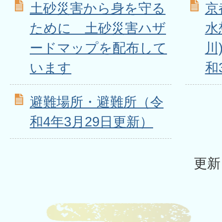
土砂災害から身を守る
京
ために 土砂災害ハザ
水
ードマップを配布して
川
います
和
避難場所・避難所（令
和4年3月29日更新）
更新