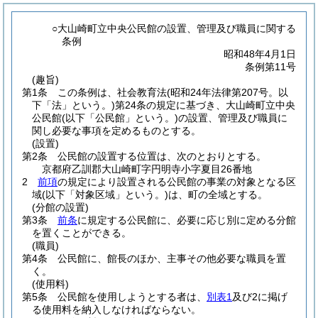
○大山崎町立中央公民館の設置、管理及び職員に関する
条例
昭和48年4月1日
条例第11号
(趣旨)
第1条
この条例は、社会教育法
(昭和24年法律第207号。以
下「法」という。)
第24条の規定に基づき、大山崎町立中央
公民館
(以下「公民館」という。)
の設置、管理及び職員に
関し必要な事項を定めるものとする。
(設置)
第2条
公民館の設置する位置は、次のとおりとする。
京都府乙訓郡大山崎町字円明寺小字夏目26番地
2
前項
の規定により設置される公民館の事業の対象となる区
域
(以下「対象区域」という。)
は、町の全域とする。
(分館の設置)
第3条
前条
に規定する公民館に、必要に応じ別に定める分館
を置くことができる。
(職員)
第4条
公民館に、館長のほか、主事その他必要な職員を置
く。
(使用料)
第5条
公民館を使用しようとする者は、
別表1
及び2に掲げ
る使用料を納入しなければならない。