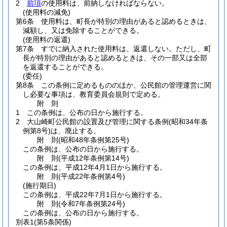
2
前項
の使用料は、前納しなければならない。
(使用料の減免)
第6条
使用料は、町長が特別の理由があると認めるときは、
減額し、又は免除することができる。
(使用料の返還)
第7条
すでに納入された使用料は、返還しない。
ただし、町
長が特別の理由があると認めるときは、その一部又は全部
を返還することができる。
(委任)
第8条
この条例に定めるもののほか、公民館の管理運営に関
し必要な事項は、教育委員会規則で定める。
附
則
1
この条例は、公布の日から施行する。
2
大山崎町公民館の設置及び管理に関する条例
(昭和34年条
例第8号)
は、廃止する。
附
則
(昭和48年
条例第25号)
この条例は、公布の日から施行する。
附
則
(平成12年
条例第14号)
この条例は、平成12年4月1日から施行する。
附
則
(平成22年
条例第4号)
(施行期日)
この条例は、平成22年7月1日から施行する。
附
則
(令和7年
条例第24号)
この条例は、公布の日から施行する。
別表1
(第5条関係)