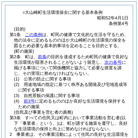
○大山崎町生活環境保全に関する基本条例
昭和52年4月1日
条例第4号
(目的)
第1条
この条例
は、町民の健康で文化的な生活を守るため、
他の法令に定めるもののほか大山崎町の生活環境の保全を
図るため必要な基本的事項を定めることを目的とする。
(町の施策)
第2条
町は、
前条
の目的を達成するため町民の健康で良好な
生活環境が阻害されることがないよう留意し、
次の各号
に
掲げる事項について関係機関と協力して必要な措置を講
じ、その実現に努めなければならない。
(1)
公害の防止に関する事項
(2)
用途地域の指定に基づく秩序ある開発及び宅地造成等
に関する事項
(3)
自然景観の保護に関する事項
(4)
前3号
に定めるもののほか良好な生活環境を保持する
ための施策
(住民及び事業を営む者の責務)
第3条
すべての住民又は町内において事業活動を営む者
(以
下「事業者」という。)
は、町が講ずる施策を遵守し、良好
な生活環境の保持と向上に努めなければならない。
2
事業者は、その事業活動によって住民の良好な生活環境を