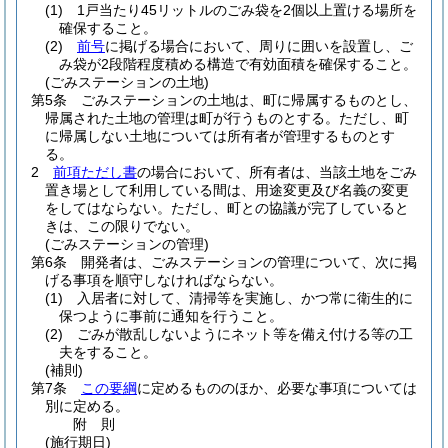
(1)
1戸当たり45リットルのごみ袋を2個以上置ける場所を
確保すること。
(2)
前号
に掲げる場合において、周りに囲いを設置し、ご
み袋が2段階程度積める構造で有効面積を確保すること。
(ごみステーションの土地)
第5条
ごみステーションの土地は、町に帰属するものとし、
帰属された土地の管理は町が行うものとする。
ただし、町
に帰属しない土地については所有者が管理するものとす
る。
2
前項ただし書
の場合において、所有者は、当該土地をごみ
置き場として利用している間は、用途変更及び名義の変更
をしてはならない。
ただし、町との協議が完了していると
きは、この限りでない。
(ごみステーションの管理)
第6条
開発者は、ごみステーションの管理について、次に掲
げる事項を順守しなければならない。
(1)
入居者に対して、清掃等を実施し、かつ常に衛生的に
保つように事前に通知を行うこと。
(2)
ごみが散乱しないようにネット等を備え付ける等の工
夫をすること。
(補則)
第7条
この要綱
に定めるもののほか、必要な事項については
別に定める。
附
則
(施行期日)