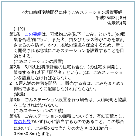
○大山崎町宅地開発に伴うごみステーション設置要綱
平成25年3月8日
告示第4号
(目的)
第1条
この要綱
は、可燃物ごみ
(以下「ごみ」という。)
の収
集を合理的に行い、また犬、猫及びカラス等がごみを散乱
させるのを防ぎ、かつ、地域の環境を保全するため、新し
く開発される地域にごみステーションを設置することを目
的とする。
(ごみステーションの設置)
第2条
5戸以上
(将来計画の住宅も含む。)
の住宅を開発し、
販売する者
(以下「開発者」という。)
は、ごみステーショ
ンを設置しなければならない。
2
5戸未満の住宅を開発し、販売する者は、ごみをまとめて
排出できるように配慮しなければならない。
(協議)
第3条
ごみステーション設置を行う場合は、大山崎町と協議
をしなければならない。
(ごみステーションの面積)
第4条
ごみステーションの面積については、有効面積とし、
次の各号
のいずれかに該当するものであること。
この場合
2
において、ごみ袋の1つ当たりの大きさは0.18m
(＝
0.6m×0.3m)
とする。