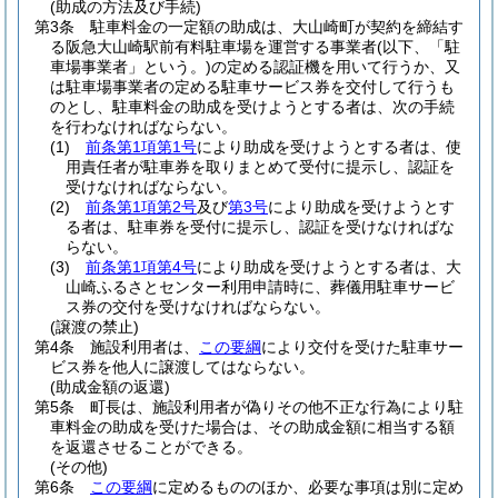
(助成の方法及び手続)
第3条
駐車料金の一定額の助成は、大山崎町が契約を締結す
る阪急大山崎駅前有料駐車場を運営する事業者
(以下、「駐
車場事業者」という。)
の定める認証機を用いて行うか、又
は駐車場事業者の定める駐車サービス券を交付して行うも
のとし、駐車料金の助成を受けようとする者は、次の手続
を行わなければならない。
(1)
前条第1項第1号
により助成を受けようとする者は、使
用責任者が駐車券を取りまとめて受付に提示し、認証を
受けなければならない。
(2)
前条第1項第2号
及び
第3号
により助成を受けようとす
る者は、駐車券を受付に提示し、認証を受けなければな
らない。
(3)
前条第1項第4号
により助成を受けようとする者は、大
山崎ふるさとセンター利用申請時に、葬儀用駐車サービ
ス券の交付を受けなければならない。
(譲渡の禁止)
第4条
施設利用者は、
この要綱
により交付を受けた駐車サー
ビス券を他人に譲渡してはならない。
(助成金額の返還)
第5条
町長は、施設利用者が偽りその他不正な行為により駐
車料金の助成を受けた場合は、その助成金額に相当する額
を返還させることができる。
(その他)
第6条
この要綱
に定めるもののほか、必要な事項は別に定め