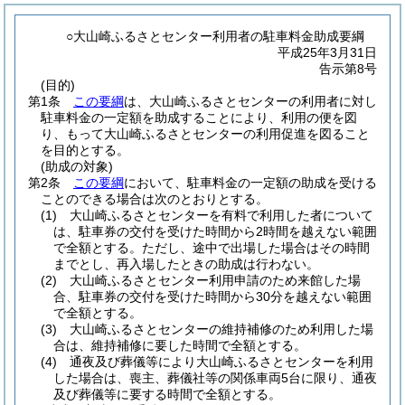
○大山崎ふるさとセンター利用者の駐車料金助成要綱
平成25年3月31日
告示第8号
(目的)
第1条
この要綱
は、大山崎ふるさとセンターの利用者に対し
駐車料金の一定額を助成することにより、利用の便を図
り、もって大山崎ふるさとセンターの利用促進を図ること
を目的とする。
(助成の対象)
第2条
この要綱
において、駐車料金の一定額の助成を受ける
ことのできる場合は次のとおりとする。
(1)
大山崎ふるさとセンターを有料で利用した者について
は、駐車券の交付を受けた時間から2時間を越えない範囲
で全額とする。
ただし、途中で出場した場合はその時間
までとし、再入場したときの助成は行わない。
(2)
大山崎ふるさとセンター利用申請のため来館した場
合、駐車券の交付を受けた時間から30分を越えない範囲
で全額とする。
(3)
大山崎ふるさとセンターの維持補修のため利用した場
合は、維持補修に要した時間で全額とする。
(4)
通夜及び葬儀等により大山崎ふるさとセンターを利用
した場合は、喪主、葬儀社等の関係車両5台に限り、通夜
及び葬儀等に要する時間で全額とする。