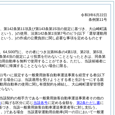
令和3年6月22日
条例第11号
項、第142条第11項及び第143条第15項の規定に基づき、大山崎町議
という。)
の使用、法第142条第1項第7号のビラ
(以下「選挙運動用
という。)
の作成の公費負担に関し必要な事項を定めるものとす
、64,500円に、その者につき法第86条の4第1項、第2項、第5項、
00条第4項の規定により投票を行わないこととなったときは、同条第
動用自動車を無料で使用することができる。
ただし、当該候補者に
崎町に帰属することとならない場合に限る。
第1号ハに規定する一般乗用旅客自動車運送事業を経営する者
(以下
する場合には、当該適用を受けようとする者と生計を一にする親
動用自動車の使用に関し有償契約を締結し、大山崎町選挙管理委
ならない。
当該契約の相手方である一般乗用旅客自動車運送事業者その他の
号
に掲げる区分に応じ
当該各号
に定める金額を、
第2条ただし書
に
基づき、当該一般乗用旅客自動車運送事業者等に対し支払う。
。)
である場合 当該選挙運動用自動車
(同一の日において一般運