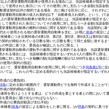
台以上の選挙運動用自動車が使用される場合には、当該候補者が指定する
として使用された各日についてその使用に対し支払うべき金額
(当該金額
般運送契約以外の契約である場合 次に掲げる区分に応じ、それぞれに
選挙運動用自動車の借入れ契約
(以下「自動車借入れ契約」という。)
で
以上の選挙運動用自動車が使用される場合には、当該候補者が指定するい
として使用された各日についてその使用に対し支払うべき金額
(当該金額
選挙運動用自動車の燃料の供給に関する契約である場合 当該契約に基
に代わり使用される他の選挙運動用自動車を含む。)
が既に
前条
の規定に
に当該候補者につき法第86条の4第1項、第2項、第5項、第6項又は第8
の契約が締結されている日数を除いた日数を乗じて得た金額に達するま
らの申請に基づき、委員会が確認したものに限る。)
選挙運動用自動車の運転手の雇用に関する契約である場合 当該選挙運
用される場合には、当該候補者が指定するいずれか1人の運転手に限る。
勤務に対し支払うべき報酬の額
(当該報酬の額が12,500円を超える場合には
の使用の契約の指定)
において、選挙運動用自動車の使用に関し同一の日につき
同条第1号
に定
ついては、これらの号に定める契約のうち当該候補者が指定するいずれ
。
作成の公費負担)
8条
に定める額の範囲内で、選挙運動用ビラを無料で作成することがで
作成の契約締結の届出)
の適用を受けようとする者は、ビラの作成を業とする者との間において
旨を委員会に届け出なければならない。
の作成の公費負担額及び支払手続)
、候補者
(
前条
の規定による届出をした者に限る。)
が
同条
の契約に基づき