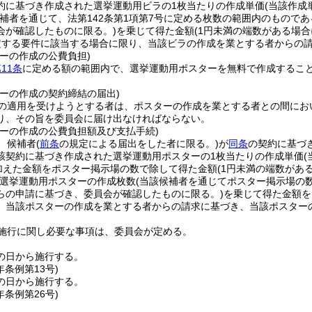
約に基づき作成された選挙運動用ビラの1枚当たりの作成単価
(当該作成
候補者を通じて、法第142条第1項第7号に定める枚数の範囲内のもの
会が確認したものに限る。)
を乗じて得た金額
(1円未満の端数がある場合
定する要件に該当する場合に限り、当該ビラの作成を業とする者からの
ーの作成の公費負担)
11条
に定める額の範囲内で、選挙運動用ポスターを無料で作成するこ
ターの作成の契約締結の届出)
の適用を受けようとする者は、ポスターの作成を業とする者との間にお
り、その旨を委員会に届け出なければならない。
ターの作成の公費負担額及び支払手続)
、候補者
(
前条
の規定による届出をした者に限る。)
が
同条
の契約に基づ
該契約に基づき作成された選挙運動用ポスターの1枚当たりの作成単価
円を加えた金額をポスター掲示場の数で除して得た金額
(1円未満の端数があ
選挙運動用ポスターの作成枚数
(当該候補者を通じてポスター掲示場の
らの申請に基づき、委員会が確認したものに限る。)
を乗じて得た金額を
、当該ポスターの作成を業とする者からの請求に基づき、当該ポスター
施行に関し必要な事項は、委員会が定める。
の日から施行する。
年
条例第13号)
の日から施行する。
年
条例第26号)