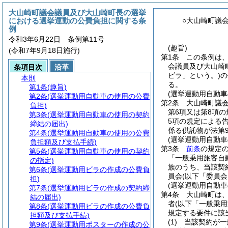
大山崎町議会議員及び大山崎町長の選挙
における選挙運動の公費負担に関する条
○大山崎町議
例
令和3年6月22日 条例第11号
(趣旨)
(令和7年9月18日施行)
第1条
この条例は
会議員及び大山崎
条項目次
沿革
ビラ」という。)
の
本則
る。
第1条
(趣旨)
(選挙運動用自動車
第2条
(選挙運動用自動車の使用の公費
第2条
大山崎町議
負担)
第6項又は第8項
第3条
(選挙運動用自動車の使用の契約
5項の規定による
締結の届出)
係る供託物が法第9
第4条
(選挙運動用自動車の使用の公費
(選挙運動用自動
負担額及び支払手続)
第3条
前条
の規定
第5条
(選挙運動用自動車の使用の契約
「一般乗用旅客自
の指定)
族のうち、当該契
第6条
(選挙運動用ビラの作成の公費負
員会
(以下「委員会
担)
(選挙運動用自動
第7条
(選挙運動用ビラの作成の契約締
第4条
大山崎町は
結の届出)
者
(以下「一般乗
第8条
(選挙運動用ビラの作成の公費負
規定する要件に該
担額及び支払手続)
(1)
当該契約が一
第9条
(選挙運動用ポスターの作成の公