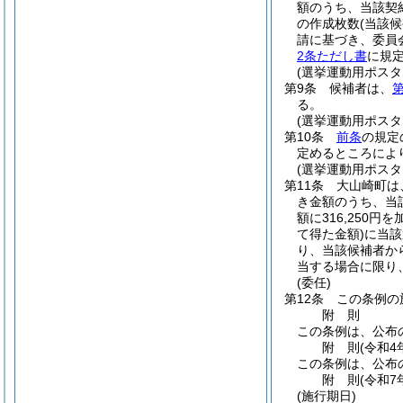
額のうち、当該契
の作成枚数
(当該
請に基づき、委員
2条ただし書
に規
(選挙運動用ポスタ
第9条
候補者は、
第
る。
(選挙運動用ポス
第10条
前条
の規定
定めるところによ
(選挙運動用ポス
第11条
大山崎町は
き金額のうち、当
額に316,250
て得た金額)
に当該
り、当該候補者か
当する場合に限り
(委任)
第12条
この条例の
附
則
この条例は、公布
附
則
(令和4
この条例は、公布
附
則
(令和7
(施行期日)