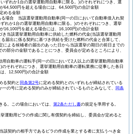
いずれか1台の選挙運動用自動車に限る。)
のそれぞれにつき、選
が64,500円を超える場合には、64,500円)
の合計金額
定める金額
ある場合 当該選挙運動用自動車
(同一の日において自動車借入れ契
ずれか1台の選挙運動用自動車に限る。)
のそれぞれにつき、選挙
が16,100円を超える場合には、16,100円)
の合計金額
づき当該選挙運動用自動車に供給した燃料の代金
(当該選挙運動用
よる届出に係る契約に基づき供給を受けた燃料の代金と合算して、
項の規定による候補者の届出のあった日から当該選挙の期日の前日までの
での部分の金額であることにつき、委員会が定めるところにより、
動用自動車の運転手
(同一の日において2人以上の選挙運動用自動車
)
のそれぞれにつき、選挙運動用自動車の運転業務に従事した各日
、12,500円)
の合計金額
める契約と
同条第2号
に定める契約とのいずれもが締結されている
か一の号に定める契約のみが締結されているものとみなして、
同条
きる。
この場合においては、
第2条ただし書
の規定を準用する。
選挙運動用ビラの作成に関し有償契約を締結し、委員会が定めると
当該契約の相手方であるビラの作成を業とする者に支払うべき金