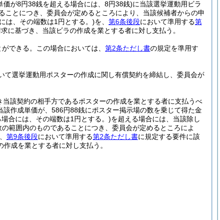
単価が8円38銭を超える場合には、8円38銭)
に当該選挙運動用ビラ
であることにつき、委員会が定めるところにより、当該候補者からの申
には、その端数は1円とする。)
を、
第6条後段
において準用する
第
請求に基づき、当該ビラの作成を業とする者に対し支払う。
とができる。
この場合においては、
第2条ただし書
の規定を準用す
いて選挙運動用ポスターの作成に関し有償契約を締結し、委員会が
き当該契約の相手方であるポスターの作成を業とする者に支払うべ
(当該作成単価が、586円88銭にポスター掲示場の数を乗じて得た金
る場合には、その端数は1円とする。)
を超える場合には、当該除し
数の範囲内のものであることにつき、委員会が定めるところによ
、
第9条後段
において準用する
第2条ただし書
に規定する要件に該
の作成を業とする者に対し支払う。