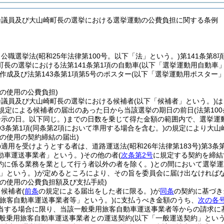
会議員及び大山崎町長の選挙における選挙運動の公費負担に関する条例
、公職選挙法
(昭和25年法律第100号。以下「法」という。)
第141条第8
町長の選挙における法第141条第1項の自動車
(以下「選挙運動用自動車」
作成及び法第143条第1項第5号のポスター
(以下「選挙運動用ポスター」
の使用の公費負担)
会議員及び大山崎町長の選挙における候補者
(以下「候補者」という。)
は
の規定による候補者の届出のあった日から当該選挙の期日の前日
(法第1
告示の日。以下同じ。)
までの日数を乗じて得た金額の範囲内で、選挙運
3条第1項
(同条第2項において準用する場合を含む。)
の規定により大山
車の使用の契約締結の届出)
の適用を受けようとする者は、道路運送法
(昭和26年法律第183号)
第3条
動車運送事業者」という。)
その他の者
(
次条第2号
に規定する契約を締結
約に係る業務を業として行う者以外の者を除く。)
との間において選挙運
」という。)
が定めるところにより、その旨を委員会に届け出なければ
車の使用の公費負担額及び支払手続)
、候補者
(
前条
の規定による届出をした者に限る。)
が
同条
の契約に基づき
用旅客自動車運送事業者等」という。)
に支払うべき金額のうち、
次の各
当する場合に限り、当該一般乗用旅客自動車運送事業者等からの請求に
般乗用旅客自動車運送事業者との運送契約
(以下「一般運送契約」という