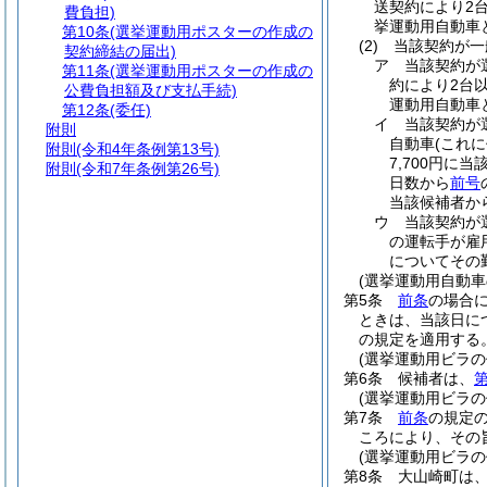
送契約により2
費負担)
挙運動用自動車
第10条
(選挙運動用ポスターの作成の
(2)
当該契約が一
契約締結の届出)
ア
当該契約が
第11条
(選挙運動用ポスターの作成の
約により2台
公費負担額及び支払手続)
運動用自動車
第12条
(委任)
イ
当該契約が
附則
自動車
(これ
附則
(令和4年条例第13号)
7,700円
附則
(令和7年条例第26号)
日数から
前号
当該候補者か
ウ
当該契約が
の運転手が雇
についてその
(選挙運動用自動車
第5条
前条
の場合
ときは、当該日に
の規定を適用する
(選挙運動用ビラの
第6条
候補者は、
第
(選挙運動用ビラの
第7条
前条
の規定
ころにより、その
(選挙運動用ビラ
第8条
大山崎町は