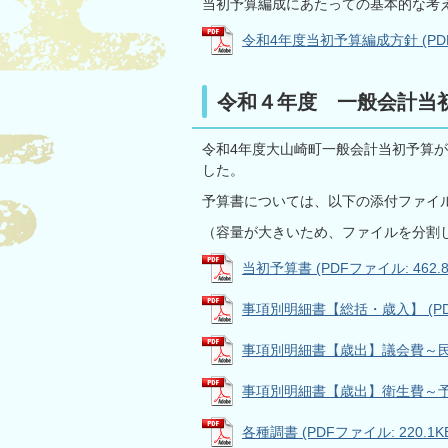
当初予算編成にあたっての基本的な考
令和4年度当初予算編成方針 (PDFフ
令和４年度 一般会計当
令和4年度大山崎町一般会計当初予算が
した。
予算書については、以下の添付ファイ
（容量が大きいため、ファイルを分割
当初予算書 (PDFファイル: 462.8
事項別明細書【総括・歳入】 (PDF
事項別明細書【歳出】議会費～民生費 
事項別明細書【歳出】衛生費～予備費 
各種調書 (PDFファイル: 220.1K