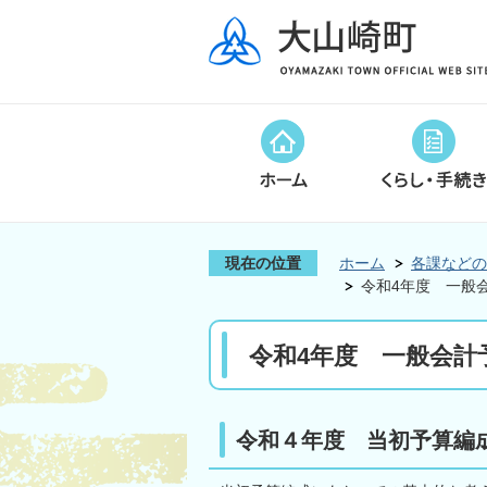
現在の位置
ホーム
各課などの
令和4年度 一般会
令和4年度 一般会計
令和４年度 当初予算編