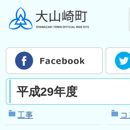
平成29年度
工事
コ