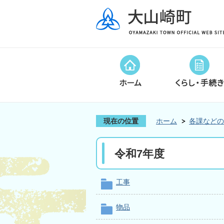
現在の位置
ホーム
各課などの
令和7年度
工事
物品