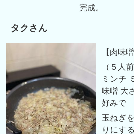
完成。
タクさん
【肉味噌
（５人前
ミンチ 
味噌 大
好みで
玉ねぎ
りにす