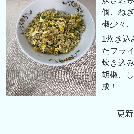
個、ね
椒少々
1炊き込
たフラ
炊き込み
胡椒、し
成！
更新