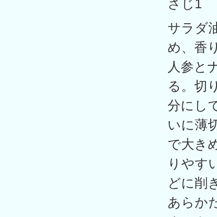
さじ1
サラダ
め、香
人参と
る。切
分にし
いに薄
で大き
りやす
どに削
あらか