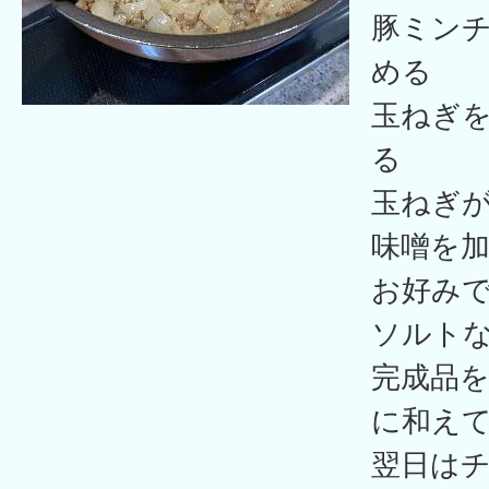
豚ミン
める
玉ねぎ
る
玉ねぎ
味噌を
お好み
ソルト
完成品
に和え
翌日は