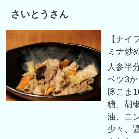
さいとうさん
【ナイ
ミナ炒
人参半
ベツ3か
豚こま1
糖、胡
油、ニ
少々、