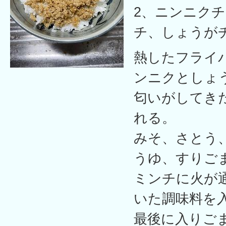
2、ニンニクチ
チ、しょうが
熱したフライ
ンニクとしょ
匂いがしてき
れる。
みそ、さとう
うゆ、すりご
ミンチに火が
いた調味料を
最後に入りご