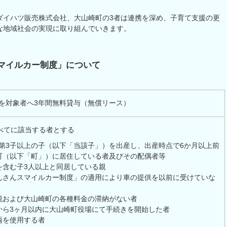
ダイハツ販売株式会社、大山崎町の3者は連携を深め、子育て支援の更
な地域社会の実現に取り組んでいきます。
マイルカー制度」について
を対象者へ3年間無料貸与（無償リース）
べてに該当する者とする
降に第3子以上の子（以下「当該子」）を出産し、出産時点で6か月以上前
町（以下「町」）に居住している者及びその配偶者等
を含む子3人以上と同居している親
んさんスマイルカー制度」の適用により車の提供を以前に受けていな
税および大山崎町の各種料金の滞納がない者
から3ヶ月以内に大山崎町役場にて手続きを開始した者
両を使用する者