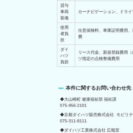
貸与
車両
カーナビゲーション、ドライ
装備
使用
任意保険料、車庫証明費用、
者負
費
担
ダイ
リース代金、新規登録費用（
ハツ
ツ指定の点検整備費用
負担
本件に関するお問い合わせ先
◆大山崎町 健康福祉部 福祉課
075-956-2101
◆京都ダイハツ販売株式会社 モビリ
075-311-8111
◆ダイハツ工業株式会社 広報室