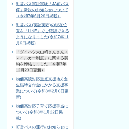
町営バス実証実験「JA前バス
停」新設のお知らせについて
（令和7年6月26日掲載）
町営バス(実証実験)の現在位
置を「LINE」でご確認できる
ようになりました(令和7年11
月6日掲載)
「ダイハツ大山崎さんさんス
マイルカー制度」に関する契
約を締結しました（令和7年
12月23日更新）
物価高騰対応重点支援地方創
生臨時交付金にかかる支援事
業について(令和8年2月6日更
新)
物価高対応子育て応援手当に
ついて(令和8年1月22日掲
載)
町営バスの運行のお知らせに