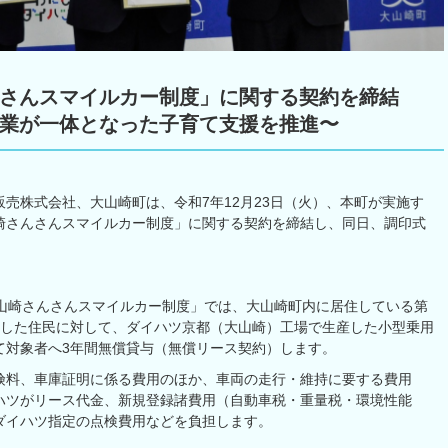
さんスマイルカー制度」に関する契約を締結
業が一体となった子育て支援を推進〜
売株式会社、大山崎町は、令和7年12月23日（火）、本町が実施す
崎さんさんスマイルカー制度」に関する契約を締結し、同日、調印式
大山崎さんさんスマイルカー制度」では、大山崎町内に居住している第
たした住民に対して、ダイハツ京都（大山崎）工場で生産した小型乗用
て対象者へ3年間無償貸与（無償リース契約）します。
険料、車庫証明に係る費用のほか、車両の走行・維持に要する費用
ハツがリース代金、新規登録諸費用（自動車税・重量税・環境性能
ダイハツ指定の点検費用などを負担します。