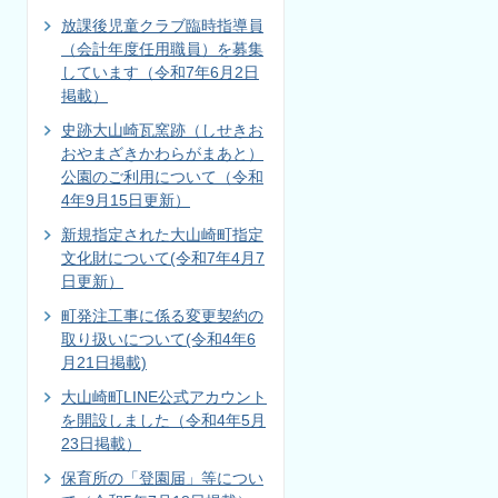
放課後児童クラブ臨時指導員
（会計年度任用職員）を募集
しています（令和7年6月2日
掲載）
史跡大山崎瓦窯跡（しせきお
おやまざきかわらがまあと）
公園のご利用について（令和
4年9月15日更新）
新規指定された大山崎町指定
文化財について(令和7年4月7
日更新）
町発注工事に係る変更契約の
取り扱いについて(令和4年6
月21日掲載)
大山崎町LINE公式アカウント
を開設しました（令和4年5月
23日掲載）
保育所の「登園届」等につい