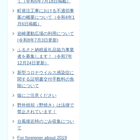
て（令和5年7月18日掲載）
町発注工事における不適切事
案の概要について（令和4年1
月6日掲載）
岩崎運動広場の利用について
(令和8年7月3日更新)
ふるさと納税返礼品協力事業
者を募集します！（令和7年
12月24日更新）
新型コロナウイルス感染症に
関する証明書交付手数料の免
除について
猿にご注意ください
野外焼却（野焼き）は法律で
禁止されています！
台風接近時のごみ収集につい
て
For foreigner about 2019