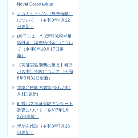
Novel Coronavirus
ナガミヒナゲシ（外来植物）
について （令和8年4月22
日更新）
(終了しました)定額減税補足
給付金（調整給付金）につい
て（令和6年10月17日更
新）
【実証実験期間の延長】町営
バス実証実験について（令和
8年3月31日更新）
道路台帳図の閲覧(令和7年4
月1日更新)
町営バス実証実験アンケート
調査について（令和7年1月
27日掲載）
胃がん検診（令和8年7月16
日更新）