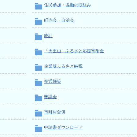
住民参加・協働の取組み
町内会・自治会
統計
「天王山」ふるさと応援寄附金
企業版ふるさと納税
交通施策
審議会
市町村合併
申請書ダウンロード