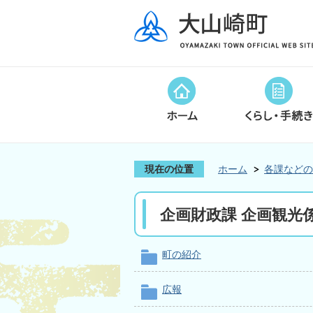
現在の位置
ホーム
各課などの
企画財政課 企画観光
町の紹介
広報