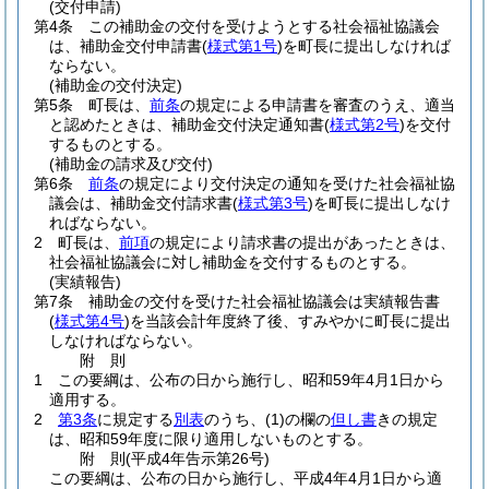
(交付申請)
第4条
この補助金の交付を受けようとする社会福祉協議会
は、補助金交付申請書
(
様式第1号
)
を町長に提出しなければ
ならない。
(補助金の交付決定)
第5条
町長は、
前条
の規定による申請書を審査のうえ、適当
と認めたときは、補助金交付決定通知書
(
様式第2号
)
を交付
するものとする。
(補助金の請求及び交付)
第6条
前条
の規定により交付決定の通知を受けた社会福祉協
議会は、補助金交付請求書
(
様式第3号
)
を町長に提出しなけ
ればならない。
2
町長は、
前項
の規定により請求書の提出があったときは、
社会福祉協議会に対し補助金を交付するものとする。
(実績報告)
第7条
補助金の交付を受けた社会福祉協議会は実績報告書
(
様式第4号
)
を当該会計年度終了後、すみやかに町長に提出
しなければならない。
附
則
1
この要綱は、公布の日から施行し、昭和59年4月1日から
適用する。
2
第3条
に規定する
別表
のうち、
(1)
の欄の
但し書
きの規定
は、昭和59年度に限り適用しないものとする。
附
則
(平成4年
告示第26号)
この要綱は、公布の日から施行し、平成4年4月1日から適