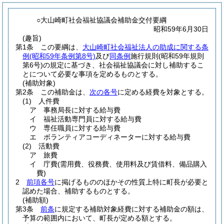
○大山崎町社会福祉協議会補助金交付要綱
昭和59年6月30日
(趣旨)
第1条
この要綱は、
大山崎町社会福祉法人の助成に関する条
例
(昭和59年条例第8号)
及び
同条例
施行規則
(昭和59年規則
第6号)
の規定に基づき、社会福祉協議会に対し補助するこ
とについて必要な事項を定めるものとする。
(補助対象)
第2条
この補助金は、
次の各号
に定める経費を対象とする。
(1)
人件費
ア
事務局長に対する給与費
イ
福祉活動専門員に対する給与費
ウ
専任職員に対する給与費
エ
ボランティアコーディネーターに対する給与費
(2)
活動費
ア
旅費
イ
庁費
(需用費、役務費、使用料及び賃借料、備品購入
費)
2
前項各号
に掲げるもののほかその性質上特に町長が必要と
認めた場合、補助するものとする。
(補助額)
第3条
前条
に規定する補助対象経費に対する補助金の額は、
予算の範囲内において、町長が定める額とする。