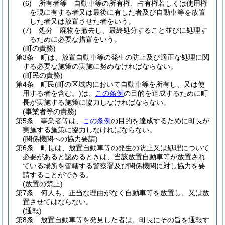
(6)
所有者等 自動車等の所有権、占有権若しくは使用権
を現に有する者又は最後に有した者及び自動車等を放置
した者又は放置させた者をいう。
(7)
処分 廃物を撤去し、最終処分すること並びに処理す
るために必要な措置をいう。
(町の責務)
第3条
町は、放置自動車等の発生の防止及び適正な処理に関
する必要な施策の実施に努めなければならない。
(町民の責務)
第4条
町民
(町の区域内において自動車等を所有し、又は使
用する者を含む。)
は、
この条例
の目的を達成するために町
長が実施する施策に協力しなければならない。
(事業者等の責務)
第5条
事業者等は、
この条例
の目的を達成するために町長が
実施する施策に協力しなければならない。
(関係機関への協力要請)
第6条
町長は、放置自動車等の発生の防止又は処理について
必要があると認めるときは、当該放置自動車等が放置され
ている場所を管轄する警察署及び関係機関に対し協力を要
請することができる。
(放置の禁止)
第7条
何人も、正当な理由がなく自動車等を放置し、又は放
置させてはならない。
(通報)
第8条
放置自動車等を発見した者は、町長にその旨を通報す