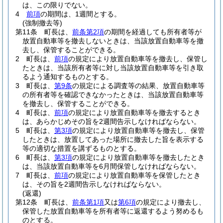
は、この限りでない。
4
前項
の期間は、1週間とする。
(強制撤去等)
第11条
町長は、
前条第2項
の期間を経過しても所有者等が
放置自動車等を撤去しないときは、当該放置自動車等を撤
去し、保管することができる。
2
町長は、
前項
の規定により放置自動車等を撤去し、保管し
たときは、当該所有者等に対し当該放置自動車等を引き取
るよう通知するものとする。
3
町長は、
第9条
の規定による調査等の結果、放置自動車等
の所有者等を確認できなかったときは、当該放置自動車等
を撤去し、保管することができる。
4
町長は、
前項
の規定により放置自動車等を撤去するとき
は、あらかじめその旨を2週間告示しなければならない。
5
町長は、
第3項
の規定により放置自動車等を撤去し、保管
したときは、放置してあった場所に撤去した旨を表示する
等の適切な措置を講ずるものとする。
6
町長は、
第3項
の規定により放置自動車等を撤去したとき
は、当該放置自動車等を6月間保管しなければならない。
7
町長は、
前項
の規定により放置自動車等を保管したとき
は、その旨を2週間告示しなければならない。
(返還)
第12条
町長は、
前条第1項
又は
第6項
の規定により撤去し、
保管した放置自動車等を所有者等に返還するよう努めるも
のとする。