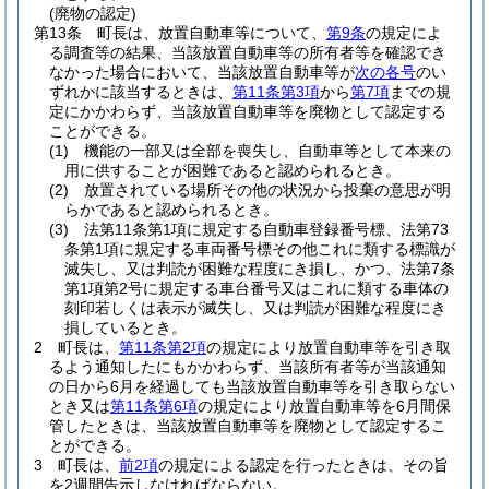
(廃物の認定)
第13条
町長は、放置自動車等について、
第9条
の規定によ
る調査等の結果、当該放置自動車等の所有者等を確認でき
なかった場合において、当該放置自動車等が
次の各号
のい
ずれかに該当するときは、
第11条第3項
から
第7項
までの規
定にかかわらず、当該放置自動車等を廃物として認定する
ことができる。
(1)
機能の一部又は全部を喪失し、自動車等として本来の
用に供することが困難であると認められるとき。
(2)
放置されている場所その他の状況から投棄の意思が明
らかであると認められるとき。
(3)
法第11条第1項に規定する自動車登録番号標、法第73
条第1項に規定する車両番号標その他これに類する標識が
滅失し、又は判読が困難な程度にき損し、かつ、法第7条
第1項第2号に規定する車台番号又はこれに類する車体の
刻印若しくは表示が滅失し、又は判読が困難な程度にき
損しているとき。
2
町長は、
第11条第2項
の規定により放置自動車等を引き取
るよう通知したにもかかわらず、当該所有者等が当該通知
の日から6月を経過しても当該放置自動車等を引き取らない
とき又は
第11条第6項
の規定により放置自動車等を6月間保
管したときは、当該放置自動車等を廃物として認定するこ
とができる。
3
町長は、
前2項
の規定による認定を行ったときは、その旨
を2週間告示しなければならない。