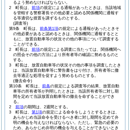
るよう努めなければならない。
2
町長は、
前項
の規定による通報があったときは、当該地域
を管轄する警察署長その他必要と認める関係機関に通報す
る等適切な措置を講ずるものとする。
(調査等)
第9条
町長は、
前条第1項
の規定による通報があったときそ
の他必要があると認めるときは、関係機関に通報するとと
もに、放置自動車等の状況その他の事項について調査する
ことができる。
2
町長は、
前項
の規定による調査に当たっては、関係機関へ
の照会その他の方法により所有者等の確認に努めるものと
する。
3
町長は、放置自動車等の状況その他の事項を調査したとき
は、当該放置自動車等に警告書をはり付け、所有者等に撤
去等適正な処理を促すよう努めるものとする。
(撤去命令)
第10条
町長は、
前条
の規定による調査等の結果、放置自動
車等の所有者等が判明したときは、当該所有者等に対し期
間を定めて当該放置自動車等の撤去を命ずることができ
る。
2
前項
の期間は、2週間とする。
3
町長は、
第1項
の規定による命令をしようとするときは、
あらかじめ当該命令を受けるべき者に対し期間を定めて弁
明の機会を与えなければならない。
ただし、緊急の必要の
ため、あらかじめ弁明の機会を与えることができないとき