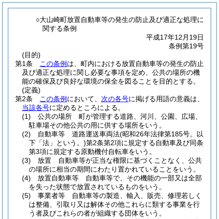
○大山崎町放置自動車等の発生の防止及び適正な処理に
関する条例
平成17年12月19日
条例第19号
(目的)
第1条
この条例
は、町内における放置自動車等の発生の防止
及び適正な処理に関し必要な事項を定め、公共の場所の機
能の確保及び良好な環境の保全を図ることを目的とする。
(定義)
第2条
この条例
において、
次の各号
に掲げる用語の意義は、
当該各号
に定めるところによる。
(1)
公共の場所 町が管理する道路、河川、公園、広場、
駐車場その他公共の用に供する場所をいう。
(2)
自動車等 道路運送車両法
(昭和26年法律第185号。以
下「法」という。)
第2条第2項に規定する自動車及び同条
第3項に規定する原動機付自転車をいう。
(3)
放置 自動車等が正当な権限に基づくことなく、公共
の場所に相当の期間にわたり置かれていることをいう。
(4)
放置自動車等 自動車等で、その機能の一部又は全部
を失った状態で放置されているものをいう。
(5)
事業者等 自動車等の製造、輸入、販売、修理若しく
は整備、引取り又は解体その他これらに類する事業を行
う者及びこれらの者が組織する団体をいう。