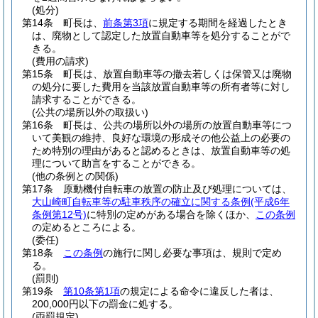
(処分)
第14条
町長は、
前条第3項
に規定する期間を経過したとき
は、廃物として認定した放置自動車等を処分することがで
きる。
(費用の請求)
第15条
町長は、放置自動車等の撤去若しくは保管又は廃物
の処分に要した費用を当該放置自動車等の所有者等に対し
請求することができる。
(公共の場所以外の取扱い)
第16条
町長は、公共の場所以外の場所の放置自動車等につ
いて美観の維持、良好な環境の形成その他公益上の必要の
ため特別の理由があると認めるときは、放置自動車等の処
理について助言をすることができる。
(他の条例との関係)
第17条
原動機付自転車の放置の防止及び処理については、
大山崎町自転車等の駐車秩序の確立に関する条例
(平成6年
条例第12号)
に特別の定めがある場合を除くほか、
この条例
の定めるところによる。
(委任)
第18条
この条例
の施行に関し必要な事項は、規則で定め
る。
(罰則)
第19条
第10条第1項
の規定による命令に違反した者は、
200,000円以下の罰金に処する。
(両罰規定)