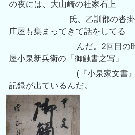
の夜には、大山崎の社家石上
氏、乙訓郡の沓掛、寺
庄屋も集まってきて話をしてる
んだ。2回目の時は、
屋小泉新兵衛の「御触書之写」
(『小泉家文書』町指
記録が出ているんだ。