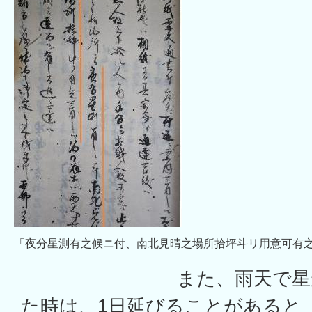
「夜分星測有之候ニ付、南北見晴之場所拾坪斗リ用意可有
また、雨天で星が実
た時は、1日延びることがあると