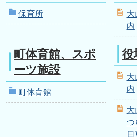
保育所
大
内
町体育館、スポ
役
ーツ施設
大
内
町体育館
大
つ
日