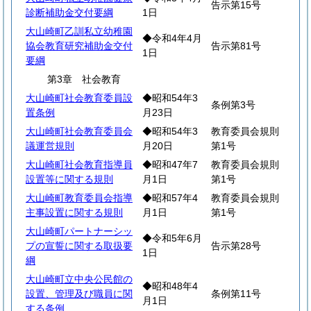
告示第15号
診断補助金交付要綱
1日
大山崎町乙訓私立幼稚園
◆令和4年4月
協会教育研究補助金交付
告示第81号
1日
要綱
第3章 社会教育
大山崎町社会教育委員設
◆昭和54年3
条例第3号
置条例
月23日
大山崎町社会教育委員会
◆昭和54年3
教育委員会規則
議運営規則
月20日
第1号
大山崎町社会教育指導員
◆昭和47年7
教育委員会規則
設置等に関する規則
月1日
第1号
大山崎町教育委員会指導
◆昭和57年4
教育委員会規則
主事設置に関する規則
月1日
第1号
大山崎町パートナーシッ
◆令和5年6月
プの宣誓に関する取扱要
告示第28号
1日
綱
大山崎町立中央公民館の
◆昭和48年4
設置、管理及び職員に関
条例第11号
月1日
する条例