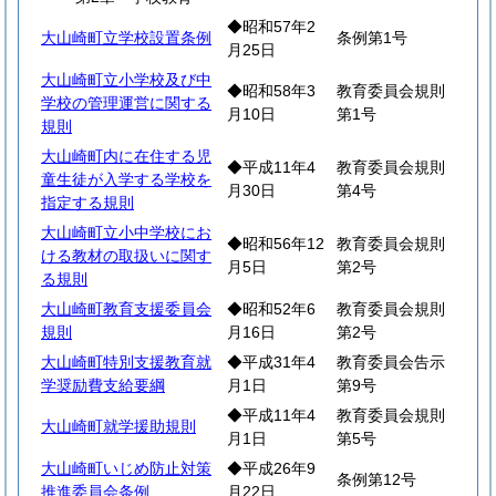
◆昭和57年2
大山崎町立学校設置条例
条例第1号
月25日
大山崎町立小学校及び中
◆昭和58年3
教育委員会規則
学校の管理運営に関する
月10日
第1号
規則
大山崎町内に在住する児
◆平成11年4
教育委員会規則
童生徒が入学する学校を
月30日
第4号
指定する規則
大山崎町立小中学校にお
◆昭和56年12
教育委員会規則
ける教材の取扱いに関す
月5日
第2号
る規則
大山崎町教育支援委員会
◆昭和52年6
教育委員会規則
規則
月16日
第2号
大山崎町特別支援教育就
◆平成31年4
教育委員会告示
学奨励費支給要綱
月1日
第9号
◆平成11年4
教育委員会規則
大山崎町就学援助規則
月1日
第5号
大山崎町いじめ防止対策
◆平成26年9
条例第12号
推進委員会条例
月22日