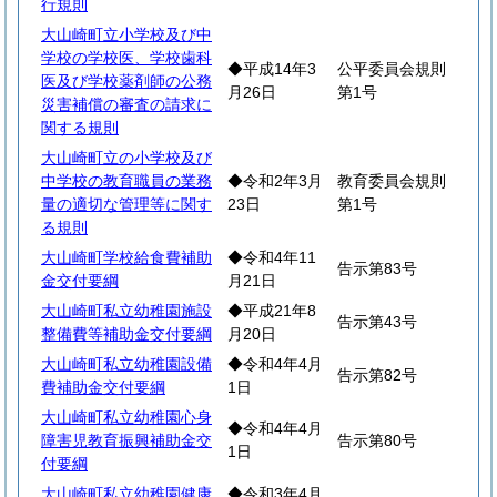
行規則
大山崎町立小学校及び中
学校の学校医、学校歯科
◆平成14年3
公平委員会規則
医及び学校薬剤師の公務
月26日
第1号
災害補償の審査の請求に
関する規則
大山崎町立の小学校及び
中学校の教育職員の業務
◆令和2年3月
教育委員会規則
量の適切な管理等に関す
23日
第1号
る規則
大山崎町学校給食費補助
◆令和4年11
告示第83号
金交付要綱
月21日
大山崎町私立幼稚園施設
◆平成21年8
告示第43号
整備費等補助金交付要綱
月20日
大山崎町私立幼稚園設備
◆令和4年4月
告示第82号
費補助金交付要綱
1日
大山崎町私立幼稚園心身
◆令和4年4月
障害児教育振興補助金交
告示第80号
1日
付要綱
大山崎町私立幼稚園健康
◆令和3年4月