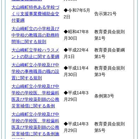
大山崎町特色ある学校づ
◆令和7年5月
くり支援事業費補助金交
告示第21号
2日
付要綱
大山崎町立の小学校及び
◆昭和47年8
教育委員会規則
中学校の教職員の勤務時
月30日
第1号
間等に関する規則
大山崎町立学校ハラスメ
◆平成22年4
教育委員会要綱
ントの防止に関する要綱
月1日
第1号
大山崎町立小学校及び中
◆平成11年4
教育委員会規則
学校の事務職員の職の設
月30日
第3号
置に関する規則
大山崎町立小学校及び中
学校の学校医、学校歯科
◆平成14年3
条例第3号
医及び学校薬剤師の公務
月29日
災害補償に関する条例
大山崎町立小学校及び中
学校の学校医、学校歯科
◆平成14年3
教育委員会規則
医及び学校薬剤師の公務
月29日
第5号
災害補償に関する条例施